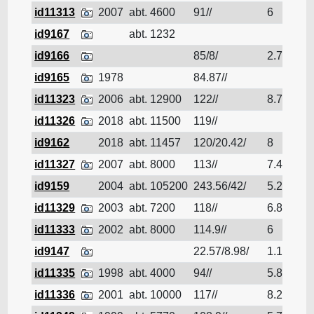
id11313
2007
abt. 4600
91//
6
Pé
id9167
abt. 1232
Pé
id9166
85/8/
2.73
Pé
id9165
1978
84.87//
Pé
id11323
2006
abt. 12900
122//
8.7
Pé
id11326
2018
abt. 11500
119//
Pé
id9162
2018
abt. 11457
120/20.42/
8
Pé
id11327
2007
abt. 8000
113//
7.4
Pé
id9159
2004
abt. 105200
243.56/42/
5.2
Pé
id11329
2003
abt. 7200
118//
6.8
Pé
id11333
2002
abt. 8000
114.9//
6
Pé
id9147
22.57/8.98/
1.18
Pé
id11335
1998
abt. 4000
94//
5.8
Pé
id11336
2001
abt. 10000
117//
8.2
Pé