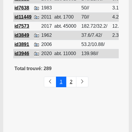
id7638
1983
50//
3.1
Pé
id11449
2011
abt. 1700
70//
4.2
Pé
id7573
2017
abt. 45000
182.72/32.2/
12.5
Pé
id3849
1962
37.6/7.42/
2.36
Pé
id3891
2006
53.2/10.88/
Pé
id3946
2020
abt. 11000
139.98//
Pé
Total trouvé: 289
1
2