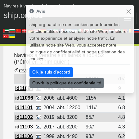
Navires à vendre
• Acheter des navires
Avis
ship.org.ua
ship.org.ua utilise des cookies pour fournir les
fonctionnalités nécessaires du site Web, améliorer
votre expérience et analyser notre trafic. En
utilisant notre site Web, vous acceptez notre
politique de confidentialité et notre utilisation des
Navires à vendre similaires à id5452
cookies.
(Pétrolier, Chimiquier )
revenir en arrière
OK je suis d'accord
DWT
L/B/D
draft
Ouvrir la politique de confidentialité
id11094
2008
abt. 16850
144//
9
Pé
id11096
2006
abt. 4600
115//
4.15
Pé
id11101
2004
abt. 12200
141//
6.8
Pé
id11102
2019
abt. 3200
85//
4.8
Pé
id11103
2017
abt. 3200
90//
4.3
Pé
id11106
1999
abt. 4490
93//
6.2
Pé