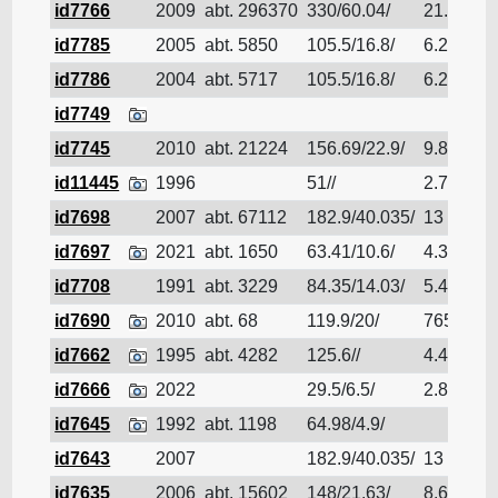
id7766
2009
abt. 296370
330/60.04/
21.5
Pé
id7785
2005
abt. 5850
105.5/16.8/
6.29
Pé
id7786
2004
abt. 5717
105.5/16.8/
6.29
Pé
id7749
Pé
id7745
2010
abt. 21224
156.69/22.9/
9.815
Pé
id11445
1996
51//
2.7
Pé
id7698
2007
abt. 67112
182.9/40.035/
13
Pé
id7697
2021
abt. 1650
63.41/10.6/
4.3
Pé
id7708
1991
abt. 3229
84.35/14.03/
5.42
Pé
id7690
2010
abt. 68
119.9/20/
7656
Pé
id7662
1995
abt. 4282
125.6//
4.42
Pé
id7666
2022
29.5/6.5/
2.8
Pé
id7645
1992
abt. 1198
64.98/4.9/
Pé
id7643
2007
182.9/40.035/
13
Pé
id7635
2006
abt. 15602
148/21.63/
8.6
Pé