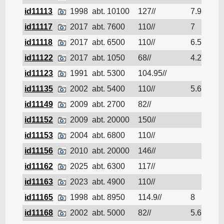
id11113
1998
abt. 10100
127//
7.9
Pé
id11117
2017
abt. 7600
110//
7
Pé
id11118
2017
abt. 6500
110//
6.5
Pé
id11122
2017
abt. 1050
68//
4.2
Pé
id11123
1991
abt. 5300
104.95//
Pé
id11135
2002
abt. 5400
110//
5.6
Pé
id11149
2009
abt. 2700
82//
Pé
id11152
2009
abt. 20000
150//
Pé
id11153
2004
abt. 6800
110//
Pé
id11156
2010
abt. 20000
146//
Pé
id11162
2025
abt. 6300
117//
Pé
id11163
2023
abt. 4900
110//
Pé
id11165
1998
abt. 8950
114.9//
8
Pé
id11168
2002
abt. 5000
82//
5.6
Pé