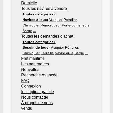
Domicile
Tous les navires à vendre
Toutes catégories»
Navires à louer
Vraquier
Pétrolier,
Chimiquier
Remorqueur
Porte-conteneurs
Barge
...
Toutes les demandes d'achat
Toutes catégories»
Besoin de louer
Vraquier
Pétrolier,
Chimiquier
Ferraille
Navire grue
Barge
...
Fret maritime
Les partenaires
Nouvelles
Recherche Avancée
FAQ
Connexion
Inscription gratuite
Nous contacter
À propos de nous
vendu