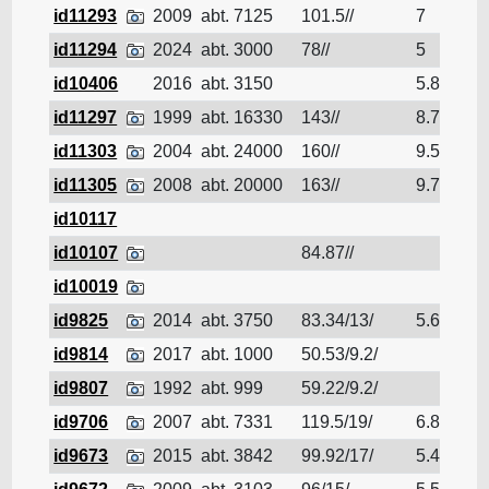
id11293
2009
abt. 7125
101.5//
7
Pé
id11294
2024
abt. 3000
78//
5
Pé
id10406
2016
abt. 3150
5.8
Pé
id11297
1999
abt. 16330
143//
8.7
Pé
id11303
2004
abt. 24000
160//
9.5
Pé
id11305
2008
abt. 20000
163//
9.7
Pé
id10117
Pé
id10107
84.87//
Pé
id10019
Pé
id9825
2014
abt. 3750
83.34/13/
5.66
Pé
id9814
2017
abt. 1000
50.53/9.2/
Pé
id9807
1992
abt. 999
59.22/9.2/
Pé
id9706
2007
abt. 7331
119.5/19/
6.82
Pé
id9673
2015
abt. 3842
99.92/17/
5.41
Pé