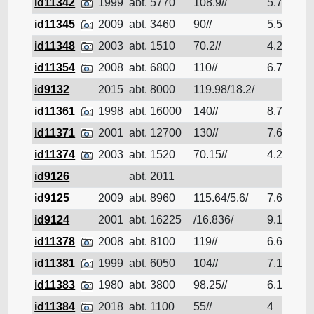
id11342
1999
abt. 5770
108.9//
5.7
Pé
id11345
2009
abt. 3460
90//
5.5
Pé
id11348
2003
abt. 1510
70.2//
4.2
Pé
id11354
2008
abt. 6800
110//
6.7
Pé
id9132
2015
abt. 8000
119.98/18.2/
Pé
id11361
1998
abt. 16000
140//
8.7
Pé
id11371
2001
abt. 12700
130//
7.6
Pé
id11374
2003
abt. 1520
70.15//
4.2
Pé
id9126
abt. 2011
Pé
id9125
2009
abt. 8960
115.64/5.6/
7.613
Pé
id9124
2001
abt. 16225
/16.836/
9.1
Pé
id11378
2008
abt. 8100
119//
6.6
Pé
id11381
1999
abt. 6050
104//
7.1
Pé
id11383
1980
abt. 3800
98.25//
6.15
Pé
id11384
2018
abt. 1100
55//
4
Pé