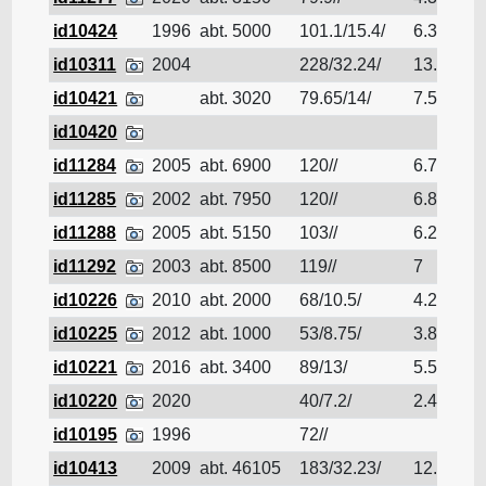
id10424
1996
abt. 5000
101.1/15.4/
6.328
Pé
id10311
2004
228/32.24/
13.87
Pé
id10421
abt. 3020
79.65/14/
7.52
Pé
id10420
Pé
id11284
2005
abt. 6900
120//
6.7
Pé
id11285
2002
abt. 7950
120//
6.8
Pé
id11288
2005
abt. 5150
103//
6.2
Pé
id11292
2003
abt. 8500
119//
7
Pé
id10226
2010
abt. 2000
68/10.5/
4.2
Pé
id10225
2012
abt. 1000
53/8.75/
3.8
Pé
id10221
2016
abt. 3400
89/13/
5.5
Pé
id10220
2020
40/7.2/
2.4
Pé
id10195
1996
72//
Pé
id10413
2009
abt. 46105
183/32.23/
12.21
Pé