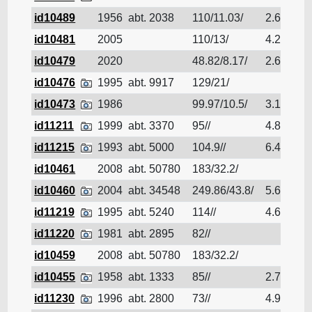
id10489
1956
abt. 2038
110/11.03/
2.65
Pé
id10481
2005
110/13/
4.2
Pé
id10479
2020
48.82/8.17/
2.6
Pé
id10476
1995
abt. 9917
129/21/
Pé
id10473
1986
99.97/10.5/
3.1
Pé
id11211
1999
abt. 3370
95//
4.8
Pé
id11215
1993
abt. 5000
104.9//
6.4
Pé
id10461
2008
abt. 50780
183/32.2/
Pé
id10460
2004
abt. 34548
249.86/43.8/
5.639
Pé
id11219
1995
abt. 5240
114//
4.6
Pé
id11220
1981
abt. 2895
82//
Pé
id10459
2008
abt. 50780
183/32.2/
Pé
id10455
1958
abt. 1333
85//
2.73
Pé
id11230
1996
abt. 2800
73//
4.9
Pé