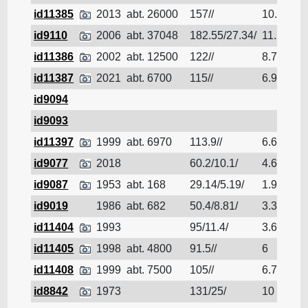
id11385
2013
abt. 26000
157//
10.5
Pé
id9110
2006
abt. 37048
182.55/27.34/
11.22
Pé
id11386
2002
abt. 12500
122//
8.7
Pé
id11387
2021
abt. 6700
115//
6.9
Pé
id9094
Pé
id9093
Pé
id11397
1999
abt. 6970
113.9//
6.69
Pé
id9077
2018
60.2/10.1/
4.6
Pé
id9087
1953
abt. 168
29.14/5.19/
1.9
Pé
id9019
1986
abt. 682
50.4/8.81/
3.3
Pé
id11404
1993
95/11.4/
3.6
Pé
id11405
1998
abt. 4800
91.5//
6
Pé
id11408
1999
abt. 7500
105//
6.7
Pé
id8842
1973
131/25/
10
Pé