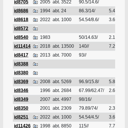
id8705
2005
abt. 3522
90.5/14.6/
Pé
id8686
1994
abt. 24
86.3/14/
5.49
Pé
id8618
2022
abt. 1000
54.54/8.6/
3.65
Pé
id8572
Pé
id8540
1983
50/14.63/
2.1
Pé
id11414
2018
abt. 13500
140//
7.2
Pé
id8417
2013
abt. 7000
93//
Pé
id8388
Pé
id8380
Pé
id8369
2008
abt. 5269
96.9/15.8/
5.85
Pé
id8346
1996
abt. 2684
67.99/62.47/
2.684
Pé
id8349
2007
abt. 4997
98/16/
Pé
id8350
2001
abt. 2309
79.89/74/
2.309
Pé
id8251
2022
abt. 1000
54.54/4.5/
3.65
Pé
id11426
1998
abt. 8850
115//
7.7
Pé