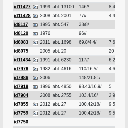
id11427
1999
abt. 13100
146//
8.4
Pé
id11428
2008
abt. 2001
77//
4.4
Pé
id8117
1995
abt. 547
38/8/
Pé
id8120
1976
96//
Pé
id8083
2011
abt. 1698
69.8/4.4/
7.65
Pé
id8075
2005
abt. 20
20
Pé
id11434
1991
abt. 6230
117//
6.2
Pé
id7976
1982
abt. 4616
110/16.5/
4.6
Pé
id7986
2006
148/21.81/
Pé
id7918
1996
abt. 4850
98.43/16.9/
5
Pé
id7904
2008
abt. 2755
103.4/16/
2.9
Pé
id7855
2012
abt. 27
100.42/18/
9.5
Pé
id7759
2012
abt. 27
100.42/18/
9.5
Pé
id7750
Pé