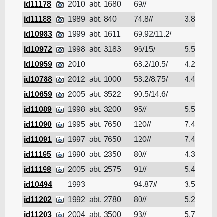
id11178
2010
abt. 1680
69//
Pé
id11188
1989
abt. 840
74.8//
3.8
Pé
id10983
1999
abt. 1611
69.92/11.2/
Pé
id10972
1998
abt. 3183
96/15/
5.51
Pé
id10959
2010
68.2/10.5/
4.25
Pé
id10788
2012
abt. 1000
53.2/8.75/
4.4
Pé
id10659
2005
abt. 3522
90.5/14.6/
Pé
id11089
1998
abt. 3200
95//
5.5
Pé
id11090
1995
abt. 7650
120//
7.4
Pé
id11091
1997
abt. 7650
120//
7.4
Pé
id11195
1990
abt. 2350
80//
4.3
Pé
id11198
2005
abt. 2575
91//
5.4
Pé
id10494
1993
94.87//
3.55
Pé
id11202
1992
abt. 2780
80//
5.2
Pé
id11203
2004
abt. 3500
93//
5.7
Pé