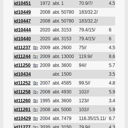
id10451
1972
abt. 1
70.9/7/
4.5
Pé
id10449
2008
abt. 50780
183/32.2/
Pé
id10447
2008
abt. 50780
183/32.2/
Pé
id10444
2020
abt. 3153
79.4/15/
6
Pé
id10440
2020
abt. 3153
79.4/15/
6
Pé
id11237
2009
abt. 2600
75//
4.5
Pé
id11244
2009
abt. 13000
119.9//
8.6
Pé
id11250
2009
abt. 3600
94//
5.7
Pé
id10434
abt. 1500
3.5
Pé
id11252
2007
abt. 4585
99.5//
4.85
Pé
id11258
2008
abt. 4930
102//
5.9
Pé
id11260
1995
abt. 3600
123//
3.47
Pé
id11261
2008
abt. 5000
102//
5.9
Pé
id10429
2004
abt. 7479
116.35/15.11/
6.75
Pé
id11277
2020
abt. 3150
79.9//
4.3
Pé