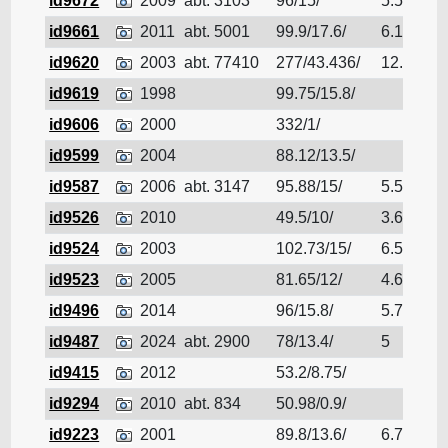
id9672
2009
abt. 3103
96/15/
5.5
Pé
id9661
2011
abt. 5001
99.9/17.6/
6.15
Pé
id9620
2003
abt. 77410
277/43.436/
12.12
Pé
id9619
1998
99.75/15.8/
Pé
id9606
2000
332/1/
Pé
id9599
2004
88.12/13.5/
Pé
id9587
2006
abt. 3147
95.88/15/
5.51
Pé
id9526
2010
49.5/10/
3.6
Pé
id9524
2003
102.73/15/
6.5
Pé
id9523
2005
81.65/12/
4.6
Pé
id9496
2014
96/15.8/
5.78
Pé
id9487
2024
abt. 2900
78/13.4/
5
Pé
id9415
2012
53.2/8.75/
Pé
id9294
2010
abt. 834
50.98/0.9/
Pé
id9223
2001
89.8/13.6/
6.7
Pé