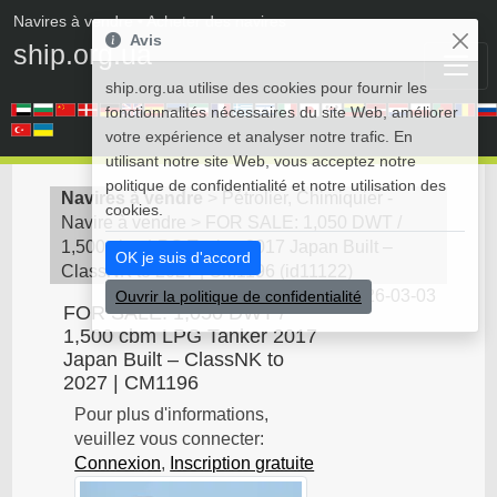
Navires à vendre
• Acheter des navires
Avis
ship.org.ua
ship.org.ua utilise des cookies pour fournir les
fonctionnalités nécessaires du site Web, améliorer
votre expérience et analyser notre trafic. En
utilisant notre site Web, vous acceptez notre
politique de confidentialité et notre utilisation des
Navires à vendre
>
Pétrolier, Chimiquier -
cookies.
Navire à vendre
>
FOR SALE: 1,050 DWT /
1,500 cbm LPG Tanker 2017 Japan Built –
OK je suis d'accord
ClassNK to 2027 | CM1196
(
id11122
)
2026-03-03
Ouvrir la politique de confidentialité
FOR SALE: 1,050 DWT /
1,500 cbm LPG Tanker 2017
Japan Built – ClassNK to
2027 | CM1196
Pour plus d'informations,
veuillez vous connecter:
Connexion
,
Inscription gratuite