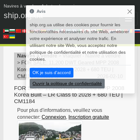
Navires à vendre
• Acheter des navires
Avis
ship.org.ua
ship.org.ua utilise des cookies pour fournir les
fonctionnalités nécessaires du site Web, améliorer
votre expérience et analyser notre trafic. En
utilisant notre site Web, vous acceptez notre
politique de confidentialité et notre utilisation des
Navires à vendre
>
Vraquier - Navire à vendre
cookies.
>
FOR SALE: 11,200 DWT Geared MPP 2008
Korea Built – LR Class to 2028 + 680 TEU |
OK je suis d'accord
CM1184
(
id11134
)
2026-02-10
Ouvrir la politique de confidentialité
FOR SALE: 11,200 DWT Geared MPP 2008
Korea Built – LR Class to 2028 + 680 TEU |
CM1184
Pour plus d'informations, veuillez vous
connecter:
Connexion
,
Inscription gratuite