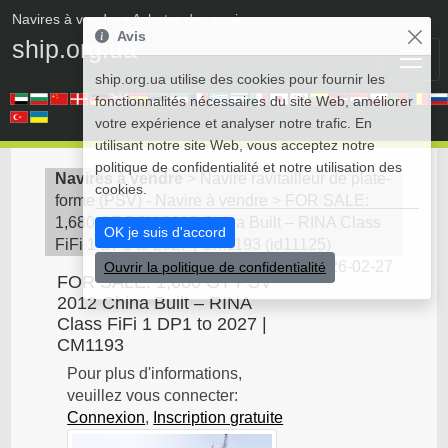
Navires à vendre
• Acheter des navires
Avis
ship.org.ua
ship.org.ua utilise des cookies pour fournir les
fonctionnalités nécessaires du site Web, améliorer
votre expérience et analyser notre trafic. En
utilisant notre site Web, vous acceptez notre
politique de confidentialité et notre utilisation des
Navires à vendre
>
Navire ravitailleur de plate-
cookies.
forme (PSV) - Navire à vendre
>
FOR SALE:
1,680 GT PSV 2012 China Built – RINA Class
OK je suis d'accord
FiFi 1 DP1 to 2027 | CM1193
(
id11125
)
2026-02-27
Ouvrir la politique de confidentialité
FOR SALE: 1,680 GT PSV
2012 China Built – RINA
Class FiFi 1 DP1 to 2027 |
CM1193
Pour plus d'informations,
veuillez vous connecter:
Connexion
,
Inscription gratuite