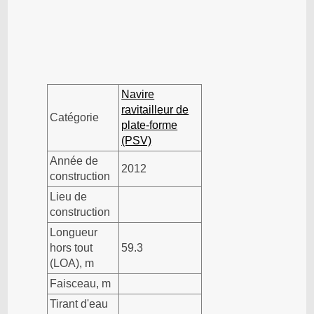
Navire
ravitailleur de
Catégorie
plate-forme
(PSV)
Année de
2012
construction
Lieu de
construction
Longueur
hors tout
59.3
(LOA), m
Faisceau, m
Tirant d'eau