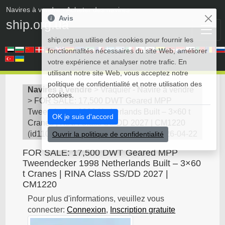
Navires à vendre
• Acheter des navires
Avis
ship.org.ua
ship.org.ua utilise des cookies pour fournir les
fonctionnalités nécessaires du site Web, améliorer
votre expérience et analyser notre trafic. En
utilisant notre site Web, vous acceptez notre
politique de confidentialité et notre utilisation des
Navires à vendre
>
Vraquier - Navire à vendre
cookies.
>
FOR SALE: 17,500 DWT Geared MPP
Tweendecker 1998 Netherlands Built – 3×60 t
OK je suis d'accord
Cranes | RINA Class SS/DD 2027 | CM1220
(
id11095
)
2026-04-22
Ouvrir la politique de confidentialité
FOR SALE: 17,500 DWT Geared MPP
Tweendecker 1998 Netherlands Built – 3×60
t Cranes | RINA Class SS/DD 2027 |
CM1220
Pour plus d'informations, veuillez vous
connecter:
Connexion
,
Inscription gratuite