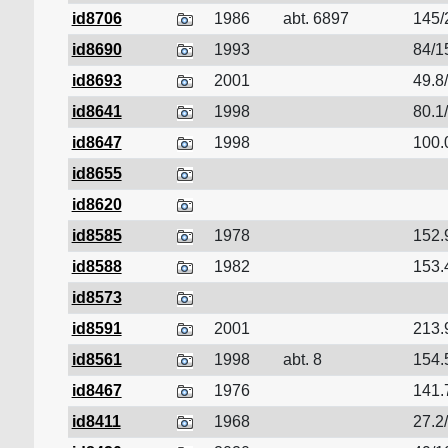
id8706
1986
abt. 6897
145/
id8690
1993
84/1
id8693
2001
49.8
id8641
1998
80.1
id8647
1998
100.
id8655
id8620
id8585
1978
152.
id8588
1982
153.
id8573
id8591
2001
213.
id8561
1998
abt. 8
154.
id8467
1976
141.
id8411
1968
27.2/