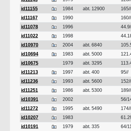
id11155
1984
abt. 12900
165//
id11167
1990
160//
id11078
1996
44.9/
id11022
1998
44.18
id10970
2004
abt. 6840
105.
id10694
1983
abt. 5000
121.
id10675
1979
abt. 3295
113.4
id11213
1997
abt. 400
95//
id11236
1993
abt. 5600
152//
id11251
1986
abt. 5300
189//
id10391
2002
56/1
id11272
1995
abt. 5490
174//
id10207
1983
61.2
id10191
1979
abt. 335
64/11