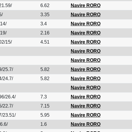
21.59/
6.62
Navire RORO
5/
3.35
Navire RORO
/14/
3.4
Navire RORO
/19/
2.16
Navire RORO
02/15/
4.51
Navire RORO
Navire RORO
Navire RORO
9/25.7/
5.82
Navire RORO
4/24.7/
5.82
Navire RORO
Navire RORO
96/26.4/
7.3
Navire RORO
5/22.7/
7.15
Navire RORO
7/23.51/
5.95
Navire RORO
6.6/
1.6
Navire RORO