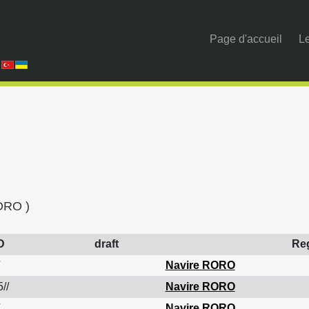
Page d'accueil
Le
RORO )
D
draft
Re
Navire RORO
//
Navire RORO
Navire RORO