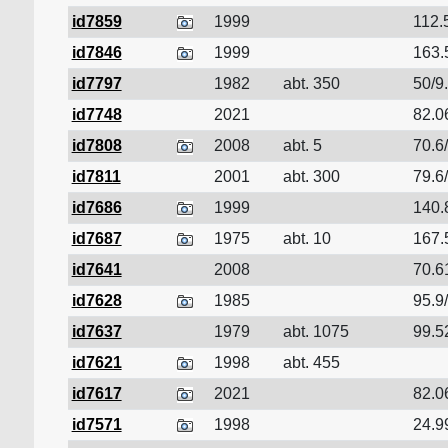
id7859
1999
112.
id7846
1999
163.
id7797
1982
abt. 350
50/9.
id7748
2021
82.06
id7808
2008
abt. 5
70.6
id7811
2001
abt. 300
79.6/
id7686
1999
140.
id7687
1975
abt. 10
167.
id7641
2008
70.6
id7628
1985
95.9/
id7637
1979
abt. 1075
99.5
id7621
1998
abt. 455
id7617
2021
82.06
id7571
1998
24.9