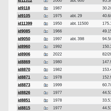
id11312
2000
abt. 600
95.5/
id9118
1987
30.2/
id9105
1975
abt. 29
40.6/
id11399
1950
abt. 11500
175.1
id9085
1966
49.1
id9050
1997
abt. 398
94.5
id8960
1992
150.
id8906
2022
82/2
id8869
1980
147.
id8870
1982
153.
id8871
1978
152.
id8873
1999
60.7/
id8826
1977
44.5
id8851
1978
33.5
id8815
1977
44.5