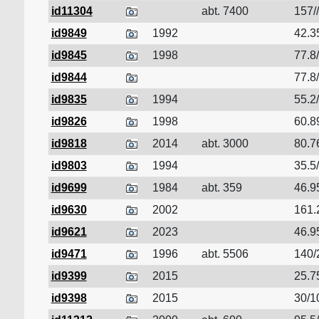
id11304
abt. 7400
157//
id9849
1992
42.35
id9845
1998
77.8/
id9844
77.8/
id9835
1994
55.2/
id9826
1998
60.8
id9818
2014
abt. 3000
80.7
id9803
1994
35.5/
id9699
1984
abt. 359
46.9
id9630
2002
161.
id9621
2023
46.9
id9471
1996
abt. 5506
140/
id9399
2015
25.7
id9398
2015
30/1