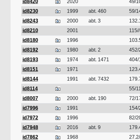
id8420
2020
49/1
id8230
1999
abt. 460
59/1
id8243
2000
abt. 3
132.
id8210
2001
115//
id8180
1996
103.
id8192
1980
abt. 2
452/
id8193
1974
abt. 1471
404/
id8151
1971
123.
id8144
1991
abt. 7432
179.
id8114
55/1
id8007
2000
abt. 190
72/1
id7996
1991
154/
id7972
1996
82/2
id7948
2016
abt. 9
179.
id7862
1968
27.2/