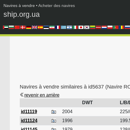
Navires à vendre
• Acheter des navires
ship.org.ua
Navires à vendre similaires à id5637 (Navire 
revenir en arrière
DWT
L/B/
id11119
2004
225//
id11124
1996
199.5
id11145
1979
128//