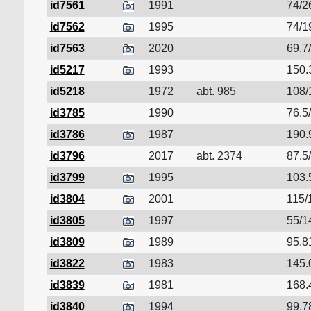
id7561
1991
74/2
id7562
1995
74/1
id7563
2020
69.7
id5217
1993
150.
id5218
1972
abt. 985
108/
id3785
1990
76.5/
id3786
1987
190.
id3796
2017
abt. 2374
87.5/
id3799
1995
103.
id3804
2001
115/
id3805
1997
55/1
id3809
1989
95.8
id3822
1983
145.
id3839
1981
168.
id3840
1994
99.7