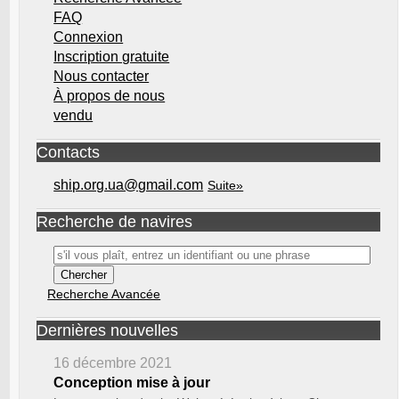
FAQ
Connexion
Inscription gratuite
Nous contacter
À propos de nous
vendu
Contacts
ship.org.ua@gmail.com
Suite»
Recherche de navires
Recherche Avancée
Dernières nouvelles
16 décembre 2021
Conception mise à jour