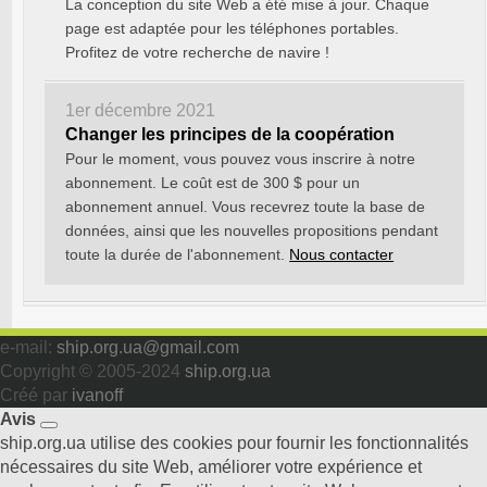
La conception du site Web a été mise à jour. Chaque
page est adaptée pour les téléphones portables.
Profitez de votre recherche de navire !
1er décembre 2021
Changer les principes de la coopération
Pour le moment, vous pouvez vous inscrire à notre
abonnement. Le coût est de 300 $ pour un
abonnement annuel. Vous recevrez toute la base de
données, ainsi que les nouvelles propositions pendant
toute la durée de l'abonnement.
Nous contacter
e-mail:
ship.org.ua@gmail.com
Copyright © 2005-2024
ship.org.ua
Créé par
ivanoff
Avis
ship.org.ua utilise des cookies pour fournir les fonctionnalités
nécessaires du site Web, améliorer votre expérience et