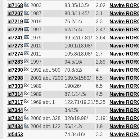
id7168
2003
83.35/13.5/
2.02
Navire ROR
id7207
1987
80.3/11.45/
3.1
Navire ROR
id7219
2019
76.2/14/
2.3
Navire ROR
id7229
1997
62/15.4/
2.47
Navire ROR
id7241
1979
99.52/17.81/
3.64
Navire ROR
id7273
2010
100.1/18.08/
Navire ROR
id7274
2011
105.8/18.08/
2.7
Navire ROR
id7283
1997
94.5/16/
2.89
Navire ROR
id7290
1992
abt. 500
70.8/52/
4
Navire ROR
id7298
2001
abt. 7200
139.5/1580/
6.5
Navire ROR
id7303
1989
190/26/
6.5
Navire ROR
id7314
1989
87.1/14.5/
4.5
Navire ROR
id7317
1969
abt. 1
122.71/19.21/
5.25
Navire ROR
id7344
34/15/
Navire ROR
id7424
2006
abt. 328
328/19.98/
3.191
Navire ROR
id7434
2004
abt. 122
56/14.2/
1.9
Navire ROR
id5453
74.34/16/
3.3
Navire ROR