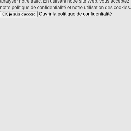
analyser notre trafic. En utilisant notre site Web, vous acceptez
notre politique de confidentialité et notre utilisation des cookies.
Ouvrir la politique de confidentialité
OK je suis d'accord