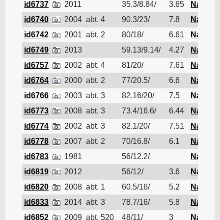
id6737
2011
35.3/8.84/
3.65
Navire d
id6740
2004
abt. 4
90.3/23/
7.8
Navire d
id6742
2001
abt. 2
80/18/
6.61
Navire d
id6749
2013
59.13/9.14/
4.27
Navire d
id6757
2002
abt. 4
81/20/
7.61
Navire d
id6764
2000
abt. 2
77/20.5/
6.6
Navire d
id6766
2003
abt. 3
82.16/20/
7.5
Navire d
id6773
2008
abt. 3
73.4/16.6/
6.44
Navire d
id6774
2002
abt. 3
82.1/20/
7.51
Navire d
id6778
2007
abt. 2
70/16.8/
6.1
Navire d
id6783
1981
56/12.2/
Navire d
id6819
2012
56/12/
3.6
Navire d
id6820
2008
abt. 1
60.5/16/
5.2
Navire d
id6833
2014
abt. 3
78.7/16/
5.8
Navire d
id6852
2009
abt. 520
48/11/
3
Navire d