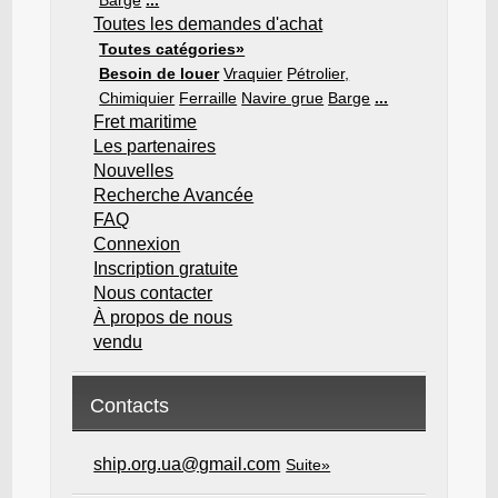
Barge
...
Toutes les demandes d'achat
Toutes catégories»
Besoin de louer
Vraquier
Pétrolier,
Chimiquier
Ferraille
Navire grue
Barge
...
Fret maritime
Les partenaires
Nouvelles
Recherche Avancée
FAQ
Connexion
Inscription gratuite
Nous contacter
À propos de nous
vendu
Contacts
ship.org.ua@gmail.com
Suite»