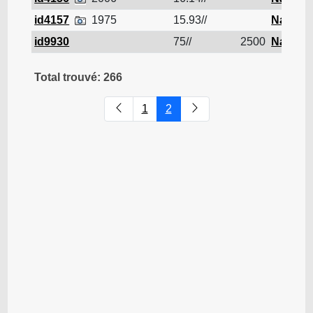
id4157
1975
15.93//
Navire d
id9930
75//
2500
Navire d
Total trouvé: 266
1
2