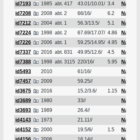
id7193
1985
abt. 417
43.01/10.01/
3.4
Navire d
id7208
2008
abt. 2
66/16/
6.2
Navire d
id7212
2004
abt. 1
56.3/13.5/
5.1
Navire d
id7224
1998
abt. 2
67.69/17.07/
4.86
Navire d
id7226
2006
abt. 1
59.25/14.95/
4.95
Navire d
id7337
2016
abt. 831
49.95/12.6/
4.5
Navire d
id7388
1998
abt. 3115
220/16/
5.95
Navire d
id5493
2010
61/16/
Navire d
id7457
2009
59.25//
Navire d
id3675
2016
15.2/3.6/
1.15
Navire d
id3689
1980
33//
Navire d
id3693
1989
26.4//
Navire d
id4143
1973
21.11//
Navire d
id4152
2000
19.5/6/
1.5
Navire d
id4156
2006
16.14//
Navire d