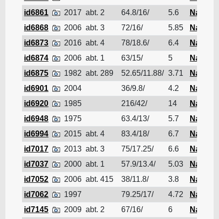
id6861
2017
abt. 2
64.8/16/
5.6
Navire d
id6868
2006
abt. 3
72/16/
5.85
Navire d
id6873
2016
abt. 4
78/18.6/
6.4
Navire d
id6874
2006
abt. 1
63/15/
5
Navire d
id6875
1982
abt. 289
52.65/11.88/
3.71
Navire d
id6901
2004
36/9.8/
4.2
Navire d
id6920
1985
216/42/
14
Navire d
id6948
1975
63.4/13/
5.7
Navire d
id6994
2015
abt. 4
83.4/18/
6.7
Navire d
id7017
2013
abt. 3
75/17.25/
6.6
Navire d
id7037
2000
abt. 1
57.9/13.4/
5.03
Navire d
id7052
2006
abt. 415
38/11.8/
3.8
Navire d
id7062
1997
79.25/17/
4.72
Navire d
id7145
2009
abt. 2
67/16/
6
Navire d