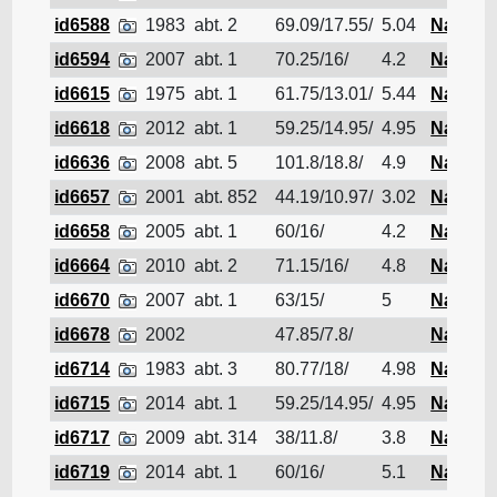
id6588
1983
abt. 2
69.09/17.55/
5.04
Navire d
id6594
2007
abt. 1
70.25/16/
4.2
Navire d
id6615
1975
abt. 1
61.75/13.01/
5.44
Navire d
id6618
2012
abt. 1
59.25/14.95/
4.95
Navire d
id6636
2008
abt. 5
101.8/18.8/
4.9
Navire d
id6657
2001
abt. 852
44.19/10.97/
3.02
Navire d
id6658
2005
abt. 1
60/16/
4.2
Navire d
id6664
2010
abt. 2
71.15/16/
4.8
Navire d
id6670
2007
abt. 1
63/15/
5
Navire d
id6678
2002
47.85/7.8/
Navire d
id6714
1983
abt. 3
80.77/18/
4.98
Navire d
id6715
2014
abt. 1
59.25/14.95/
4.95
Navire d
id6717
2009
abt. 314
38/11.8/
3.8
Navire d
id6719
2014
abt. 1
60/16/
5.1
Navire d