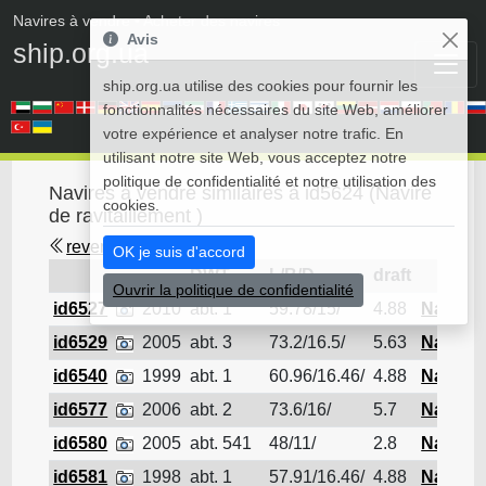
Navires à vendre
• Acheter des navires
Avis
ship.org.ua
ship.org.ua utilise des cookies pour fournir les
fonctionnalités nécessaires du site Web, améliorer
votre expérience et analyser notre trafic. En
utilisant notre site Web, vous acceptez notre
politique de confidentialité et notre utilisation des
Navires à vendre similaires à id5624 (Navire
cookies.
de ravitaillement )
revenir en arrière
OK je suis d'accord
DWT
L/B/D
draft
Ouvrir la politique de confidentialité
id6527
2010
abt. 1
59.78/15/
4.88
Navire d
id6529
2005
abt. 3
73.2/16.5/
5.63
Navire d
id6540
1999
abt. 1
60.96/16.46/
4.88
Navire d
id6577
2006
abt. 2
73.6/16/
5.7
Navire d
id6580
2005
abt. 541
48/11/
2.8
Navire d
id6581
1998
abt. 1
57.91/16.46/
4.88
Navire d