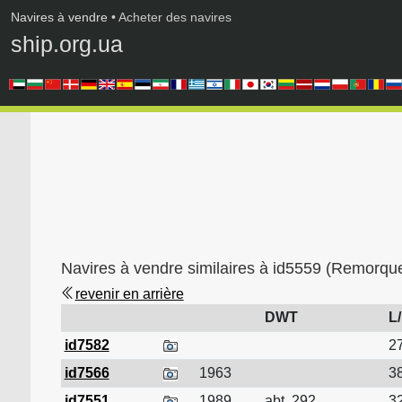
Navires à vendre
• Acheter des navires
ship.org.ua
Navires à vendre similaires à id5559 (Remorque
revenir en arrière
DWT
L
id7582
27
id7566
1963
38
id7551
1989
abt. 292
32