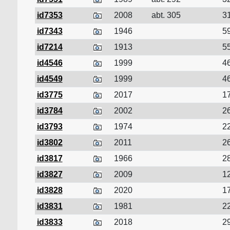
id7353
2008
abt. 305
31
id7343
1946
59
id7214
1913
55
id4546
1999
46
id4549
1999
46
id3775
2017
17
id3784
2002
26
id3793
1974
22
id3802
2011
26
id3817
1966
28
id3827
2009
12
id3828
2020
17
id3831
1981
22
id3833
2018
29