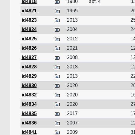
id4818
1980
abt. 4
33
id4821
1965
26
id4823
2013
25
id4824
2004
24
id4825
2012
14
id4826
2021
12
id4827
2008
12
id4828
2013
12
id4829
2013
22
id4830
2020
20
id4832
2020
16
id4834
2020
27
id4835
2017
17
id4836
2007
12
id4841
2009
31