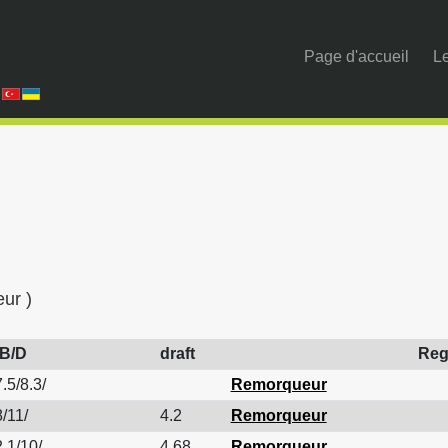
Page d'accueil
Le
ur )
/B/D
draft
Reg
.5/8.3/
Remorqueur
/11/
4.2
Remorqueur
.1/10/
4.68
Remorqueur