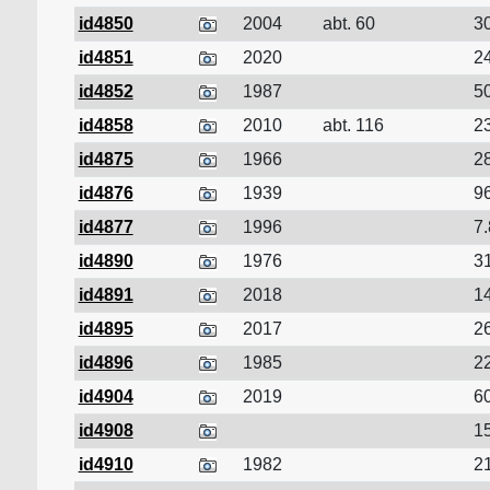
id4850
2004
abt. 60
30
id4851
2020
24
id4852
1987
50
id4858
2010
abt. 116
23
id4875
1966
28
id4876
1939
96
id4877
1996
7.
id4890
1976
31
id4891
2018
14
id4895
2017
26
id4896
1985
22
id4904
2019
60
id4908
15
id4910
1982
21