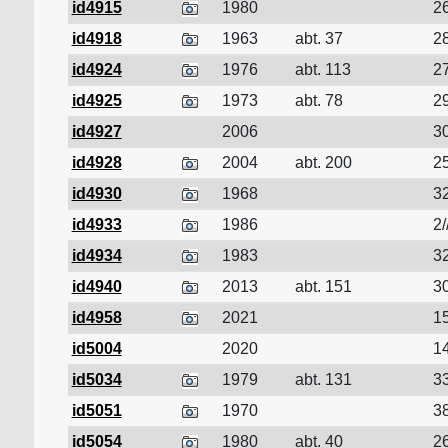
id4915
1980
26
id4918
1963
abt. 37
28
id4924
1976
abt. 113
27
id4925
1973
abt. 78
29
id4927
2006
30
id4928
2004
abt. 200
25
id4930
1968
32
id4933
1986
2/
id4934
1983
32
id4940
2013
abt. 151
30
id4958
2021
15
id5004
2020
14
id5034
1979
abt. 131
33
id5051
1970
38
id5054
1980
abt. 40
26