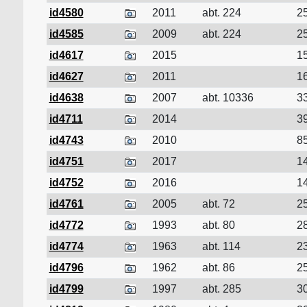
id4580
2011
abt. 224
25
id4585
2009
abt. 224
25
id4617
2015
15
id4627
2011
16
id4638
2007
abt. 10336
33
id4711
2014
39
id4743
2010
85
id4751
2017
14
id4752
2016
14
id4761
2005
abt. 72
25
id4772
1993
abt. 80
28
id4774
1963
abt. 114
23
id4796
1962
abt. 86
25
id4799
1997
abt. 285
30