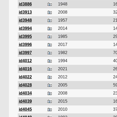
id3886
1948
16
id3913
2008
32
id3948
1957
21
id3994
2014
14
id3995
1985
29
id3996
2017
14
id3997
1982
70
id4012
1994
40
id4016
2021
26
id4022
2012
24
id4028
2005
59
id4034
2008
23
id4039
2015
16
id4045
2010
37