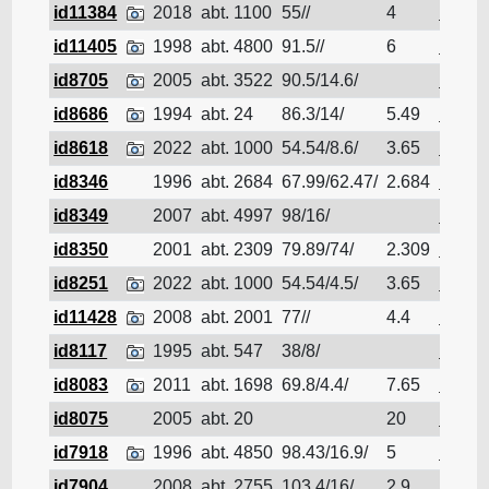
id11384
2018
abt. 1100
55//
4
Pétrol
id11405
1998
abt. 4800
91.5//
6
Pétrol
id8705
2005
abt. 3522
90.5/14.6/
Pétrol
id8686
1994
abt. 24
86.3/14/
5.49
Pétrol
id8618
2022
abt. 1000
54.54/8.6/
3.65
Pétrol
id8346
1996
abt. 2684
67.99/62.47/
2.684
Pétrol
id8349
2007
abt. 4997
98/16/
Pétrol
id8350
2001
abt. 2309
79.89/74/
2.309
Pétrol
id8251
2022
abt. 1000
54.54/4.5/
3.65
Pétrol
id11428
2008
abt. 2001
77//
4.4
Pétrol
id8117
1995
abt. 547
38/8/
Pétrol
id8083
2011
abt. 1698
69.8/4.4/
7.65
Pétrol
id8075
2005
abt. 20
20
Pétrol
id7918
1996
abt. 4850
98.43/16.9/
5
Pétrol
id7904
2008
abt. 2755
103.4/16/
2.9
Pétrol