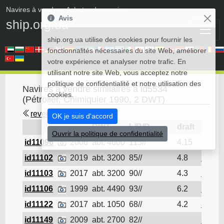
Navires à vendre
• Acheter des navires
Avis
ship.org.ua
ship.org.ua utilise des cookies pour fournir les
fonctionnalités nécessaires du site Web, améliorer
votre expérience et analyser notre trafic. En
utilisant notre site Web, vous acceptez notre
politique de confidentialité et notre utilisation des
Navires à vendre similaires à id5534
cookies.
(Pétrolier, Chimiquier 1990, 2 DWT)
revenir en arrière
OK je suis d'accord
DWT
L/B/D
draft
Ouvrir la politique de confidentialité
id11096
2006
abt. 4600
115//
4.15
Pétrol
id11102
2019
abt. 3200
85//
4.8
Pétrol
id11103
2017
abt. 3200
90//
4.3
Pétrol
id11106
1999
abt. 4490
93//
6.2
Pétrol
id11122
2017
abt. 1050
68//
4.2
Pétrol
id11149
2009
abt. 2700
82//
Pétrol