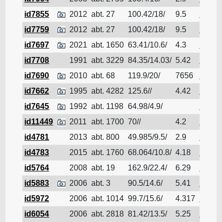
id7855
2012
abt. 27
100.42/18/
9.5
Pétrol
id7759
2012
abt. 27
100.42/18/
9.5
Pétrol
id7697
2021
abt. 1650
63.41/10.6/
4.3
Pétrol
id7708
1991
abt. 3229
84.35/14.03/
5.42
Pétrol
id7690
2010
abt. 68
119.9/20/
7656
Pétrol
id7662
1995
abt. 4282
125.6//
4.42
Pétrol
id7645
1992
abt. 1198
64.98/4.9/
Pétrol
id11449
2011
abt. 1700
70//
4.2
Pétrol
id4781
2013
abt. 800
49.985/9.5/
2.9
Pétrol
id4783
2015
abt. 1760
68.064/10.8/
4.18
Pétrol
id5764
2008
abt. 19
162.9/22.4/
6.29
Pétrol
id5883
2006
abt. 3
90.5/14.6/
5.41
Pétrol
id5972
2006
abt. 1014
99.7/15.6/
4.317
Pétrol
id6054
2006
abt. 2818
81.42/13.5/
5.25
Pétrol