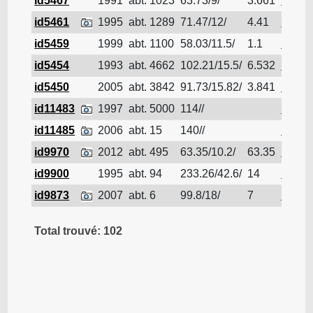
id5467
1991
abt. 1023
63.73/9/
3.661
Pétrol
id5461
1995
abt. 1289
71.47/12/
4.41
Pétrol
id5459
1999
abt. 1100
58.03/11.5/
1.1
Pétrol
id5454
1993
abt. 4662
102.21/15.5/
6.532
Pétrol
id5450
2005
abt. 3842
91.73/15.82/
3.841
Pétrol
id11483
1997
abt. 5000
114//
Pétrol
id11485
2006
abt. 15
140//
Pétrol
id9970
2012
abt. 495
63.35/10.2/
63.35
Pétrol
id9900
1995
abt. 94
233.26/42.6/
14
Pétrol
id9873
2007
abt. 6
99.8/18/
7
Pétrol
Total trouvé: 102