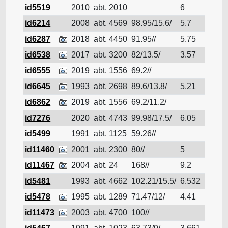
id5519
2010
abt. 2010
6
Pétrol
id6214
2008
abt. 4569
98.95/15.6/
5.7
Pétrol
id6287
2018
abt. 4450
91.95//
5.75
Pétrol
id6538
2017
abt. 3200
82/13.5/
3.57
Pétrol
id6555
2019
abt. 1556
69.2//
Pétrol
id6645
1993
abt. 2698
89.6/13.8/
5.21
Pétrol
id6862
2019
abt. 1556
69.2/11.2/
Pétrol
id7276
2020
abt. 4743
99.98/17.5/
6.05
Pétrol
id5499
1991
abt. 1125
59.26//
Pétrol
id11460
2001
abt. 2300
80//
5
Pétrol
id11467
2004
abt. 24
168//
9.2
Pétrol
id5481
1993
abt. 4662
102.21/15.5/
6.532
Pétrol
id5478
1995
abt. 1289
71.47/12/
4.41
Pétrol
id11473
2003
abt. 4700
100//
Pétrol