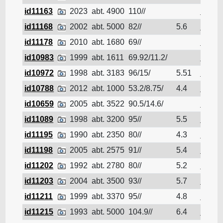
id11163
2023
abt. 4900
110//
Pétrol
id11168
2002
abt. 5000
82//
5.6
Pétrol
id11178
2010
abt. 1680
69//
Pétrol
id10983
1999
abt. 1611
69.92/11.2/
Pétrol
id10972
1998
abt. 3183
96/15/
5.51
Pétrol
id10788
2012
abt. 1000
53.2/8.75/
4.4
Pétrol
id10659
2005
abt. 3522
90.5/14.6/
Pétrol
id11089
1998
abt. 3200
95//
5.5
Pétrol
id11195
1990
abt. 2350
80//
4.3
Pétrol
id11198
2005
abt. 2575
91//
5.4
Pétrol
id11202
1992
abt. 2780
80//
5.2
Pétrol
id11203
2004
abt. 3500
93//
5.7
Pétrol
id11211
1999
abt. 3370
95//
4.8
Pétrol
id11215
1993
abt. 5000
104.9//
6.4
Pétrol