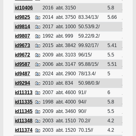
id10406
2016
abt. 3150
5.8
Pétrol
id9825
2014
abt. 3750
83.34/13/
5.66
Pétrol
id9814
2017
abt. 1000
50.53/9.2/
Pétrol
id9807
1992
abt. 999
59.22/9.2/
Pétrol
id9673
2015
abt. 3842
99.92/17/
5.41
Pétrol
id9672
2009
abt. 3103
96/15/
5.5
Pétrol
id9587
2006
abt. 3147
95.88/15/
5.51
Pétrol
id9487
2024
abt. 2900
78/13.4/
5
Pétrol
id9294
2010
abt. 834
50.98/0.9/
Pétrol
id11313
2007
abt. 4600
91//
6
Pétrol
id11335
1998
abt. 4000
94//
5.8
Pétrol
id11345
2009
abt. 3460
90//
5.5
Pétrol
id11348
2003
abt. 1510
70.2//
4.2
Pétrol
id11374
2003
abt. 1520
70.15//
4.2
Pétrol