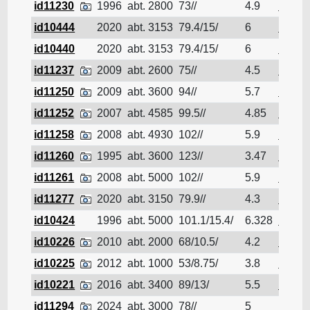
id11230
1996
abt. 2800
73//
4.9
Pétrol
id10444
2020
abt. 3153
79.4/15/
6
Pétrol
id10440
2020
abt. 3153
79.4/15/
6
Pétrol
id11237
2009
abt. 2600
75//
4.5
Pétrol
id11250
2009
abt. 3600
94//
5.7
Pétrol
id11252
2007
abt. 4585
99.5//
4.85
Pétrol
id11258
2008
abt. 4930
102//
5.9
Pétrol
id11260
1995
abt. 3600
123//
3.47
Pétrol
id11261
2008
abt. 5000
102//
5.9
Pétrol
id11277
2020
abt. 3150
79.9//
4.3
Pétrol
id10424
1996
abt. 5000
101.1/15.4/
6.328
Pétrol
id10226
2010
abt. 2000
68/10.5/
4.2
Pétrol
id10225
2012
abt. 1000
53/8.75/
3.8
Pétrol
id10221
2016
abt. 3400
89/13/
5.5
Pétrol
id11294
2024
abt. 3000
78//
5
Pétrol