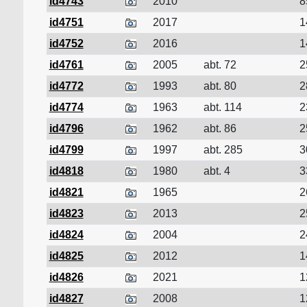
id4743
2010
8
id4751
2017
1
id4752
2016
1
id4761
2005
abt. 72
2
id4772
1993
abt. 80
2
id4774
1963
abt. 114
2
id4796
1962
abt. 86
2
id4799
1997
abt. 285
3
id4818
1980
abt. 4
3
id4821
1965
2
id4823
2013
2
id4824
2004
2
id4825
2012
1
id4826
2021
1
id4827
2008
1