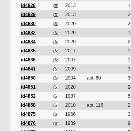
id4828
2013
1
id4829
2013
2
id4830
2020
2
id4832
2020
1
id4834
2020
2
id4835
2017
1
id4836
2007
1
id4841
2009
3
id4850
2004
abt. 60
3
id4851
2020
2
id4852
1987
5
id4858
2010
abt. 116
2
id4875
1966
2
id4876
1939
9