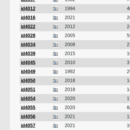
id4012
1994
4
id4016
2021
2
id4022
2012
2
id4028
2005
5
id4034
2008
2
id4039
2015
1
id4045
2010
3
id4049
1992
2
id4050
2018
1
id4051
2018
1
id4054
2020
1
id4055
2020
8
id4056
2021
1
id4057
2021
1