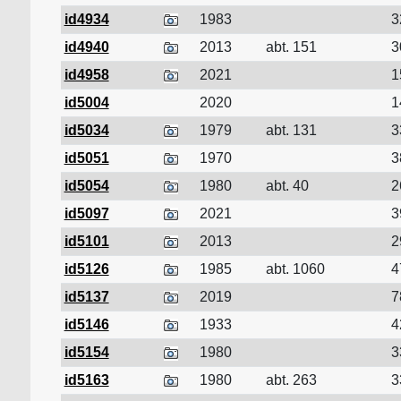
id4934
1983
3
id4940
2013
abt. 151
3
id4958
2021
1
id5004
2020
1
id5034
1979
abt. 131
3
id5051
1970
3
id5054
1980
abt. 40
2
id5097
2021
3
id5101
2013
2
id5126
1985
abt. 1060
4
id5137
2019
7
id5146
1933
4
id5154
1980
3
id5163
1980
abt. 263
3