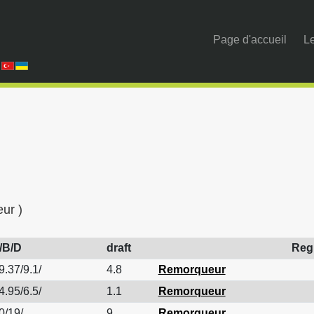
Page d'accueil
Le
ur )
/B/D
draft
Reg
9.37/9.1/
4.8
Remorqueur
4.95/6.5/
1.1
Remorqueur
0/19/
9
Remorqueur