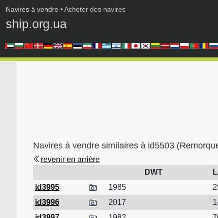
Navires à vendre
• Acheter des navires
ship.org.ua
Navires à vendre similaires à id5503 (Remorque
revenir en arrière
DWT
L
id3995
1985
2
id3996
2017
1
id3997
1982
7