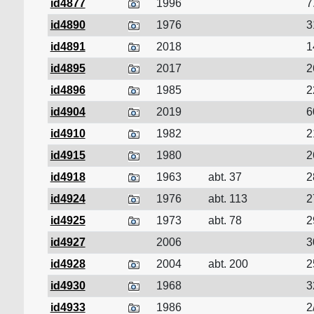
id4877
1996
7
id4890
1976
3
id4891
2018
1
id4895
2017
2
id4896
1985
2
id4904
2019
6
id4910
1982
2
id4915
1980
2
id4918
1963
abt. 37
2
id4924
1976
abt. 113
2
id4925
1973
abt. 78
2
id4927
2006
3
id4928
2004
abt. 200
2
id4930
1968
3
id4933
1986
2/