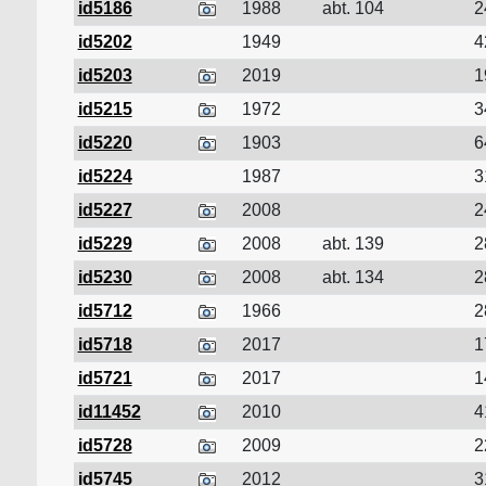
id5186
1988
abt. 104
2
id5202
1949
4
id5203
2019
1
id5215
1972
3
id5220
1903
6
id5224
1987
3
id5227
2008
2
id5229
2008
abt. 139
2
id5230
2008
abt. 134
2
id5712
1966
2
id5718
2017
1
id5721
2017
1
id11452
2010
4
id5728
2009
2
id5745
2012
3