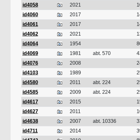
id4058
2021
1
id4060
2017
1
id4061
2017
1
id4062
2021
1
id4064
1954
8
id4069
1981
abt. 570
4
id4076
2008
2
id4103
1989
2
id4580
2011
abt. 224
2
id4585
2009
abt. 224
2
id4617
2015
1
id4627
2011
1
id4638
2007
abt. 10336
3
id4711
2014
3