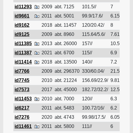
id11293
2009
abt. 7125
101.5//
7
Pét
id9661
2011
abt. 5001
99.9/17.6/
6.15
Pét
id9162
2018
abt. 11457
120/20.42/
8
Pét
id9125
2009
abt. 8960
115.64/5.6/
7.613
Pét
id11385
2013
abt. 26000
157//
10.5
Pét
id11387
2021
abt. 6700
115//
6.9
Pét
id11414
2018
abt. 13500
140//
7.2
Pét
id7766
2009
abt. 296370
330/60.04/
21.5
Pét
id7745
2010
abt. 21224
156.69/22.9/
9.815
Pét
id7573
2017
abt. 45000
182.72/32.2/
12.5
Pét
id11453
2010
abt. 7000
120//
6.3
Pét
id6217
2011
abt. 5483
100.72/16/
6.2
Pét
id7276
2020
abt. 4743
99.98/17.5/
6.05
Pét
id11461
2011
abt. 5800
111//
6
Pét