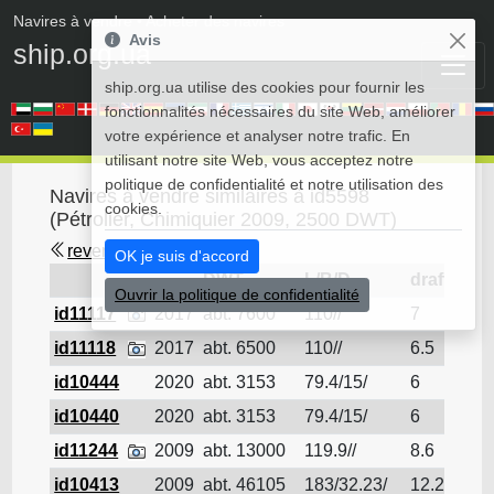
Navires à vendre
• Acheter des navires
Avis
ship.org.ua
ship.org.ua utilise des cookies pour fournir les
fonctionnalités nécessaires du site Web, améliorer
votre expérience et analyser notre trafic. En
utilisant notre site Web, vous acceptez notre
politique de confidentialité et notre utilisation des
Navires à vendre similaires à id5598
cookies.
(Pétrolier, Chimiquier 2009, 2500 DWT)
revenir en arrière
OK je suis d'accord
DWT
L/B/D
draft
Ouvrir la politique de confidentialité
id11117
2017
abt. 7600
110//
7
Pét
id11118
2017
abt. 6500
110//
6.5
Pét
id10444
2020
abt. 3153
79.4/15/
6
Pét
id10440
2020
abt. 3153
79.4/15/
6
Pét
id11244
2009
abt. 13000
119.9//
8.6
Pét
id10413
2009
abt. 46105
183/32.23/
12.21
Pét