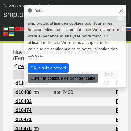
Navires à vendre
• Acheter des navires
Avis
ship.org.ua
ship.org.ua utilise des cookies pour fournir les
fonctionnalités nécessaires du site Web, améliorer
votre expérience et analyser notre trafic. En
utilisant notre site Web, vous acceptez notre
politique de confidentialité et notre utilisation des
Navires à vendre similaires à id5566
cookies.
(Ferraille )
revenir en arrière
OK je suis d'accord
DWT
L/B/D
draft
Ouvrir la politique de confidentialité
id11001
2017
26/7/
2.5
Ferrail
id10488
abt. 2400
Ferrail
id10482
Ferrail
id10474
Ferrail
id10471
Ferrail
id10470
Ferrail