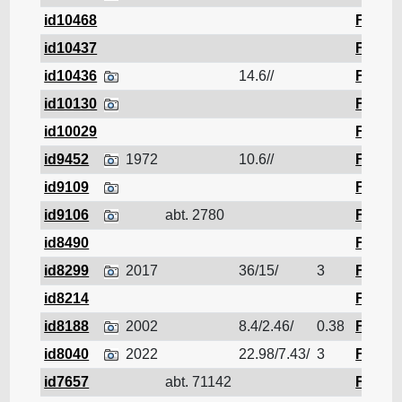
id10468
Ferrail
id10437
Ferrail
id10436
14.6//
Ferrail
id10130
Ferrail
id10029
Ferrail
id9452
1972
10.6//
Ferrail
id9109
Ferrail
id9106
abt. 2780
Ferrail
id8490
Ferrail
id8299
2017
36/15/
3
Ferrail
id8214
Ferrail
id8188
2002
8.4/2.46/
0.38
Ferrail
id8040
2022
22.98/7.43/
3
Ferrail
id7657
abt. 71142
Ferrail