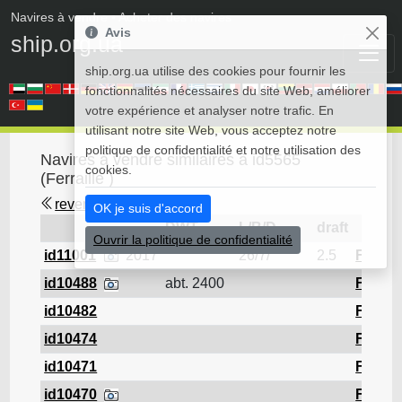
Navires à vendre
• Acheter des navires
Avis
ship.org.ua
ship.org.ua utilise des cookies pour fournir les
fonctionnalités nécessaires du site Web, améliorer
votre expérience et analyser notre trafic. En
utilisant notre site Web, vous acceptez notre
politique de confidentialité et notre utilisation des
Navires à vendre similaires à id5565
cookies.
(Ferraille )
revenir en arrière
OK je suis d'accord
DWT
L/B/D
draft
Ouvrir la politique de confidentialité
id11001
2017
26/7/
2.5
Ferrail
id10488
abt. 2400
Ferrail
id10482
Ferrail
id10474
Ferrail
id10471
Ferrail
id10470
Ferrail