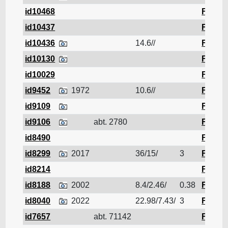
id10468
Ferrail
id10437
Ferrail
id10436
14.6//
Ferrail
id10130
Ferrail
id10029
Ferrail
id9452
1972
10.6//
Ferrail
id9109
Ferrail
id9106
abt. 2780
Ferrail
id8490
Ferrail
id8299
2017
36/15/
3
Ferrail
id8214
Ferrail
id8188
2002
8.4/2.46/
0.38
Ferrail
id8040
2022
22.98/7.43/
3
Ferrail
id7657
abt. 71142
Ferrail