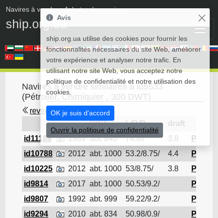
Navires à vendre
• Acheter des navires
Avis
ship.org.ua
ship.org.ua utilise des cookies pour fournir les
fonctionnalités nécessaires du site Web, améliorer
votre expérience et analyser notre trafic. En
utilisant notre site Web, vous acceptez notre
politique de confidentialité et notre utilisation des
Navires à vendre similaires à id5533
cookies.
(Pétrolier, Chimiquier , 300 DWT)
revenir en arrière
OK je suis d'accord
DWT
L/B/D
draft
Ouvrir la politique de confidentialité
id11188
1989
abt. 840
74.8//
3.8
Pétroli
id10788
2012
abt. 1000
53.2/8.75/
4.4
Pétroli
id10225
2012
abt. 1000
53/8.75/
3.8
Pétroli
id9814
2017
abt. 1000
50.53/9.2/
Pétroli
id9807
1992
abt. 999
59.22/9.2/
Pétroli
id9294
2010
abt. 834
50.98/0.9/
Pétroli