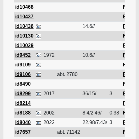
id10468
Ferrail
id10437
Ferrail
id10436
14.6//
Ferrail
id10130
Ferrail
id10029
Ferrail
id9452
1972
10.6//
Ferrail
id9109
Ferrail
id9106
abt. 2780
Ferrail
id8490
Ferrail
id8299
2017
36/15/
3
Ferrail
id8214
Ferrail
id8188
2002
8.4/2.46/
0.38
Ferrail
id8040
2022
22.98/7.43/
3
Ferrail
id7657
abt. 71142
Ferrail