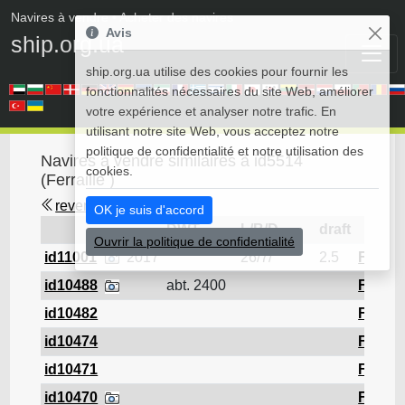
Navires à vendre
• Acheter des navires
Avis
ship.org.ua
ship.org.ua utilise des cookies pour fournir les
fonctionnalités nécessaires du site Web, améliorer
votre expérience et analyser notre trafic. En
utilisant notre site Web, vous acceptez notre
politique de confidentialité et notre utilisation des
Navires à vendre similaires à id5514
cookies.
(Ferraille )
revenir en arrière
OK je suis d'accord
DWT
L/B/D
draft
Ouvrir la politique de confidentialité
id11001
2017
26/7/
2.5
Ferrail
id10488
abt. 2400
Ferrail
id10482
Ferrail
id10474
Ferrail
id10471
Ferrail
id10470
Ferrail