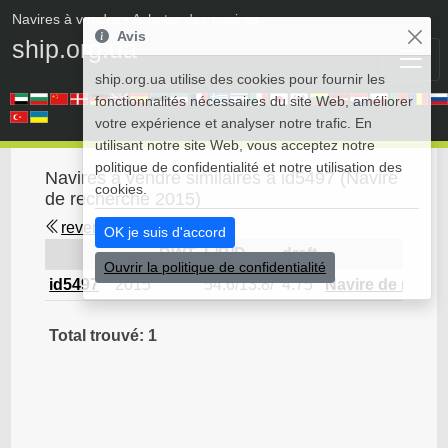
Navires à vendre
• Acheter des navires
Avis
ship.org.ua
ship.org.ua utilise des cookies pour fournir les
fonctionnalités nécessaires du site Web, améliorer
votre expérience et analyser notre trafic. En
utilisant notre site Web, vous acceptez notre
politique de confidentialité et notre utilisation des
Navires à vendre similaires à id5497 (Navire
cookies.
de recherche 2015)
revenir en arrière
OK je suis d'accord
DWT
L/B/D
draft
Ouvrir la politique de confidentialité
id5497
2015
54.6/13.8/
4.75
Navire de reche
Total trouvé: 1