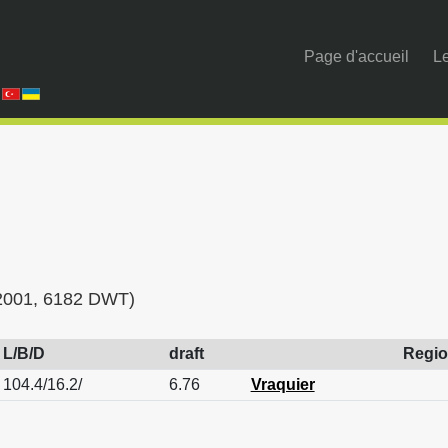
Page d'accueil
Le
r 2001, 6182 DWT)
L/B/D
draft
Regi
104.4/16.2/
6.76
Vraquier