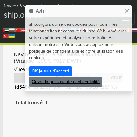
Navires à vendre
• Acheter des navires
Avis
ship.org.ua
ship.org.ua utilise des cookies pour fournir les
fonctionnalités nécessaires du site Web, améliorer
votre expérience et analyser notre trafic. En
utilisant notre site Web, vous acceptez notre
politique de confidentialité et notre utilisation des
Navires à vendre similaires à id5484
cookies.
(Vraquier 1987, 7917 DWT)
revenir en arrière
OK je suis d'accord
DWT
L/B/D
draft
Ouvrir la politique de confidentialité
id5484
1987
abt. 7917
107.55/107.55/
7.7
Vraqu
Total trouvé: 1