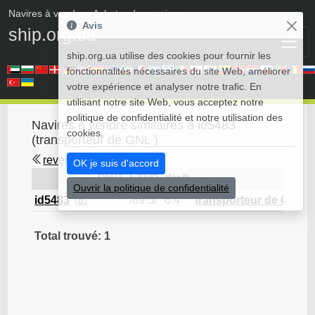
Navires à vendre
• Acheter des navires
Avis
ship.org.ua
ship.org.ua utilise des cookies pour fournir les
fonctionnalités nécessaires du site Web, améliorer
votre expérience et analyser notre trafic. En
utilisant notre site Web, vous acceptez notre
politique de confidentialité et notre utilisation des
Navires à vendre similaires à id5483
cookies.
(transporteur de GNL )
revenir en arrière
OK je suis d'accord
DWT
L/B/D
draft
Ouvrir la politique de confidentialité
id5483
/89.5/
6.4
transporteur de GNL
Total trouvé: 1