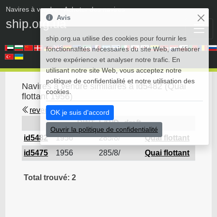
Navires à vendre
• Acheter des navires
Avis
ship.org.ua
ship.org.ua utilise des cookies pour fournir les
fonctionnalités nécessaires du site Web, améliorer
votre expérience et analyser notre trafic. En
utilisant notre site Web, vous acceptez notre
politique de confidentialité et notre utilisation des
Navires à vendre similaires à id5482 (Quai
cookies.
flottant 1956)
revenir en arrière
OK je suis d'accord
DWT
L/B/D
draft
Regi
Ouvrir la politique de confidentialité
id5482
1956
285/8/
Quai flottant
id5475
1956
285/8/
Quai flottant
Total trouvé: 2