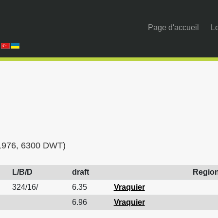
Page d'accueil
Le
r 1976, 6300 DWT)
L/B/D
draft
Regio
324/16/
6.35
Vraquier
6.96
Vraquier