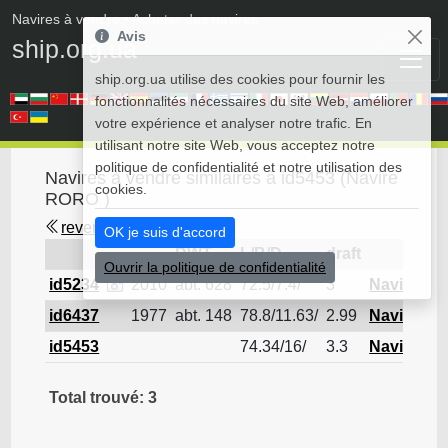
Navires à vendre
• Acheter des navires
Avis
ship.org.ua
ship.org.ua utilise des cookies pour fournir les
fonctionnalités nécessaires du site Web, améliorer
votre expérience et analyser notre trafic. En
utilisant notre site Web, vous acceptez notre
politique de confidentialité et notre utilisation des
Navires à vendre similaires à id5453 (Navire
cookies.
RORO )
revenir en arrière
OK je suis d'accord
DWT
L/B/D
draft
Ouvrir la politique de confidentialité
id5234
2010
abt. 628
72.5/7.4/
3
Navire R
id6437
1977
abt. 148
78.8/11.63/
2.99
Navire R
id5453
74.34/16/
3.3
Navire R
Total trouvé: 3