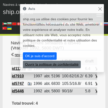
Navires à vendre
• Acheter des navires
Avis
ship.org.ua
ship.org.ua utilise des cookies pour fournir les
fonctionnalités nécessaires du site Web, améliorer
votre expérience et analyser notre trafic. En
utilisant notre site Web, vous acceptez notre
politique de confidentialité et notre utilisation des
Navires à vendre similaires à id5446
cookies.
(Vraquier 1992, 5800 DWT)
revenir en arrière
OK je suis d'accord
DWT
L/B/D
draft
Ouvrir la politique de confidentialité
id11299
1997
abt. 4800
101//
6.4
Vraqui
id7910
1997
abt. 5196
100.62/16.2/
6.39
Vraqui
id5747
1996
abt. 6830
105.5/16.8/
6.91
Vraqui
id5446
1992
abt. 5800
90/18/
5.8
Vraqui
Total trouvé: 4