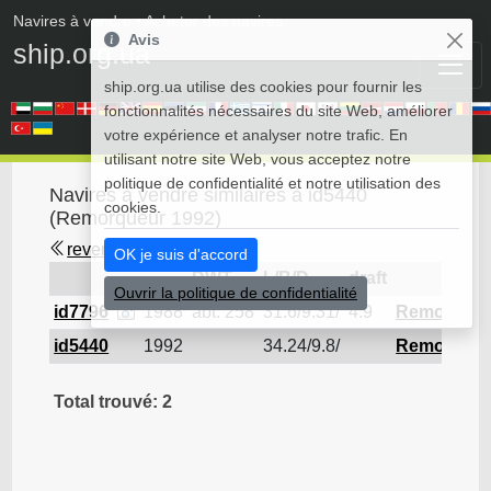
Navires à vendre
• Acheter des navires
Avis
ship.org.ua
ship.org.ua utilise des cookies pour fournir les
fonctionnalités nécessaires du site Web, améliorer
votre expérience et analyser notre trafic. En
utilisant notre site Web, vous acceptez notre
politique de confidentialité et notre utilisation des
Navires à vendre similaires à id5440
cookies.
(Remorqueur 1992)
revenir en arrière
OK je suis d'accord
DWT
L/B/D
draft
Ouvrir la politique de confidentialité
id7796
1988
abt. 258
31.6/9.31/
4.9
Remorqueu
id5440
1992
34.24/9.8/
Remorqueu
Total trouvé: 2