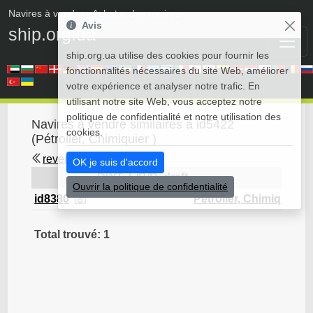
Navires à vendre
• Acheter des navires
Avis
ship.org.ua
ship.org.ua utilise des cookies pour fournir les
fonctionnalités nécessaires du site Web, améliorer
votre expérience et analyser notre trafic. En
utilisant notre site Web, vous acceptez notre
politique de confidentialité et notre utilisation des
Navires à vendre similaires à id5422
cookies.
(Pétrolier, Chimiquier )
revenir en arrière
OK je suis d'accord
DWT
L/B/D
draft
Ouvrir la politique de confidentialité
id8380
Pétrolier, Chimiquier
Total trouvé: 1