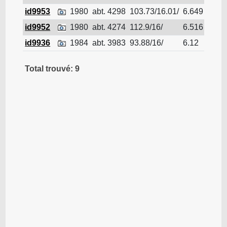
id9953
1980
abt. 4298
103.73/16.01/
6.649
Navir
id9952
1980
abt. 4274
112.9/16/
6.516
Navir
id9936
1984
abt. 3983
93.88/16/
6.12
Navir
Total trouvé: 9