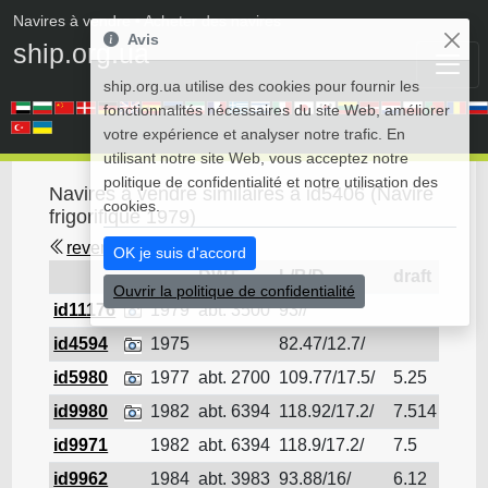
Navires à vendre
• Acheter des navires
Avis
ship.org.ua
ship.org.ua utilise des cookies pour fournir les
fonctionnalités nécessaires du site Web, améliorer
votre expérience et analyser notre trafic. En
utilisant notre site Web, vous acceptez notre
politique de confidentialité et notre utilisation des
Navires à vendre similaires à id5406 (Navire
cookies.
frigorifique 1979)
revenir en arrière
OK je suis d'accord
DWT
L/B/D
draft
Ouvrir la politique de confidentialité
id11176
1979
abt. 3500
93//
Navir
id4594
1975
82.47/12.7/
Navir
id5980
1977
abt. 2700
109.77/17.5/
5.25
Navir
id9980
1982
abt. 6394
118.92/17.2/
7.514
Navir
id9971
1982
abt. 6394
118.9/17.2/
7.5
Navir
id9962
1984
abt. 3983
93.88/16/
6.12
Navir