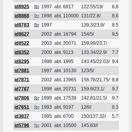
id8925
1997
abt. 6917
122.55/19/
6.85
Nav
id8868
1998
abt. 110000
131/22.8/
8.69
Nav
id8783
1997
139.3/23.9/
8.5
Nav
id8627
2002
abt. 16794
154/5/
9.5
Nav
id8522
2003
abt. 20071
159.99/23.7/
Nav
id8352
2000
abt. 9113
133.34/22.9/
7.7
Nav
id8295
1998
abt. 1995
143.45/22.03/
9.4
Nav
id7881
1997
abt. 10130
123/5/
Nav
id7871
2002
abt. 13965
158.76/21.75/
8.89
Nav
id7787
1998
abt. 20731
159.9/23.1/
9.73
Nav
id7806
1999
abt. 17539
142.81/21.5/
9.7
Nav
id7651
1993
abt. 9197
128//
8.3
Nav
id3837
1995
abt. 6700
150/137.32/
5.7
Nav
id5796
2001
abt. 10500
145.63//
Nav