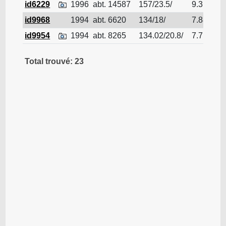
id6229
1996
abt. 14587
157/23.5/
9.3
Nav
id9968
1994
abt. 6620
134/18/
7.88
Nav
id9954
1994
abt. 8265
134.02/20.8/
7.7
Nav
Total trouvé: 23