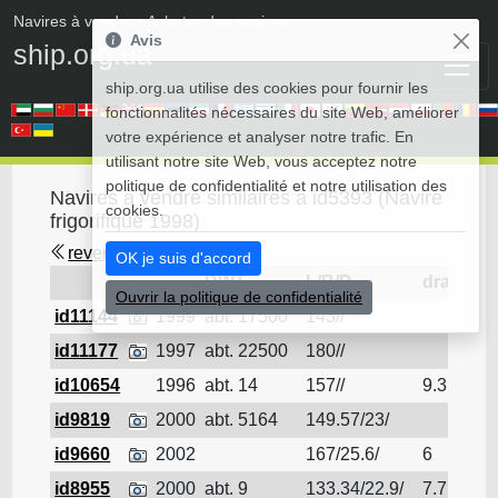
Navires à vendre
• Acheter des navires
Avis
ship.org.ua
ship.org.ua utilise des cookies pour fournir les
fonctionnalités nécessaires du site Web, améliorer
votre expérience et analyser notre trafic. En
utilisant notre site Web, vous acceptez notre
politique de confidentialité et notre utilisation des
Navires à vendre similaires à id5393 (Navire
cookies.
frigorifique 1998)
revenir en arrière
OK je suis d'accord
DWT
L/B/D
draft
Ouvrir la politique de confidentialité
id11144
1999
abt. 17500
143//
Nav
id11177
1997
abt. 22500
180//
Nav
id10654
1996
abt. 14
157//
9.3
Nav
id9819
2000
abt. 5164
149.57/23/
Nav
id9660
2002
167/25.6/
6
Nav
id8955
2000
abt. 9
133.34/22.9/
7.7
Nav