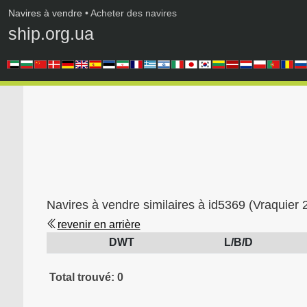
Navires à vendre
• Acheter des navires
ship.org.ua
Navires à vendre similaires à id5369 (Vraquie
revenir en arrière
DWT
L/B/D
Total trouvé: 0