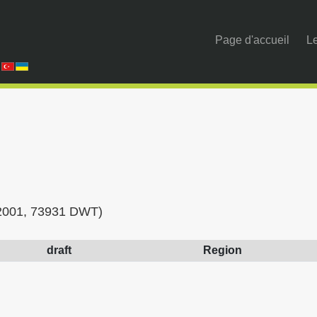
Page d'accueil
Le
r 2001, 73931 DWT)
draft
Region