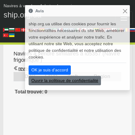
Navires à vendre
• Acheter des navires
Avis
ship.org.ua
ship.org.ua utilise des cookies pour fournir les
fonctionnalités nécessaires du site Web, améliorer
votre expérience et analyser notre trafic. En
utilisant notre site Web, vous acceptez notre
politique de confidentialité et notre utilisation des
Navires à vendre similaires à id5357 (Navire
cookies.
frigorifique )
revenir en arrière
OK je suis d'accord
DWT
L/B/D
draft
Region
Ouvrir la politique de confidentialité
Total trouvé: 0